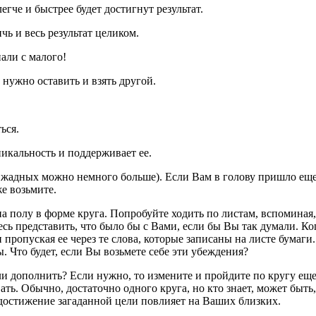
егче и быстрее будет достигнут результат.
чь и весь результат целиком.
али с малого!
 нужно оставить и взять другой.
ься.
никальность и поддерживает ее.
 жадных можно немного больше). Если Вам в голову пришло еще
е возьмите.
а полу в форме круга. Попробуйте ходить по листам, вспоминая,
есь представить, что было бы с Вами, если бы Вы так думали. Ко
и пропуская ее через те слова, которые записаны на листе бумаги
ы. Что будет, если Вы возьмете себе эти убеждения?
ли дополнить? Если нужно, то измените и пройдите по кругу еще
вать. Обычно, достаточно одного круга, но кто знает, может быть
 достижение загаданной цели повлияет на Ваших близких.