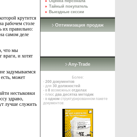
Оценка персонала
»
Тайный покупатель
»
Выездные сессии
»
которой крутится
на рабочем столе
Оптимизация продаж
ь их правильно:
на самом деле
о, что мы
 враги, и хотят
Any-Trade
 не задумываемся
 есть, может
Более:
-
200 документов
- для
30 должностей
- в
8
возможных
отделах
найти нестыковки
- плюс
два десятка методик
ссу здраво,
- в
одном
структурированном пакете
документов:
ут лучше служить