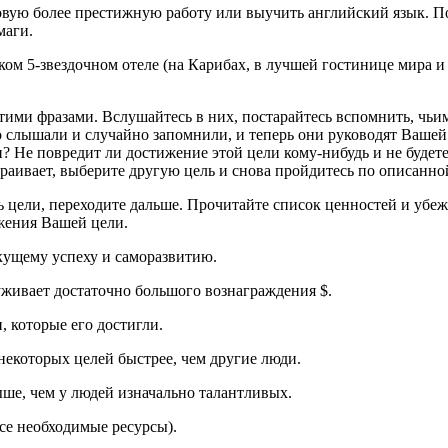
новую более престижную работу или выучить английский язык. П
маги.
м 5-звездочном отеле (на Карибах, в лучшей гостинице мира и т
ими фразами. Вслушайтесь в них, постарайтесь вспомнить, чьи
то слышали и случайно запомнили, и теперь они руководят Ваше
? Не повредит ли достижение этой цели кому-нибудь и не будет
траивает, выберите другую цель и снова пройдитесь по описанно
ь цели, переходите дальше. Прочитайте список ценностей и убе
жения Вашей цели.
екущему успеху и саморазвитию.
уживает достаточно большого вознаграждения $.
, которые его достигли.
 некоторых целей быстрее, чем другие люди.
ше, чем у людей изначально талантливых.
все необходимые ресурсы).