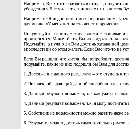
Например, Вы хотите съездить в отпуск, получить 
убеждения у Вас уже есть, запишите их на листок бу
Например: «Я недостоин отдыха в роскошном Турецко
для меня», «У меня нет на это денег и времени».
Почувствуйте разницу между своими желаниями и эт
произносятся. Может быть, Вы их когда-то от кого-
Подумайте, а нужно ли Вам достичь загаданной цели
впоследствии об этом жалеть. Если Вас что-то не ус
Если Вы решили, что хотели бы попробовать достич
подумайте, какие из них подошли бы Вам для дости
1. Достижение данного результата – это ступень к т
2. Человек, обладающий данной способностью, засл
3. Данный результат возможен, так как уже есть люди
4. Данный результат возможен, т.к. я могу достигать
5. Собственные возможности можно развить даже вы
6. Результата можно достичь самостоятельно (имею 