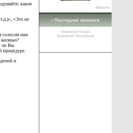
одумайте, какие
Заказать
.д.)», «Это не
Последние тренинги
Компания Rosan
м голосом они
Компания Петропром
й жизнью?
е ли Вы
й процедуре.
ждений и