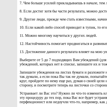
7. Чем больше усилий прикладываешь в начале, тем л
8. Если достиг хотя бы части результата, можно дости
9. Другие люди, прежде чем стать известными, начин
10. Если какой-либо способ приводит в тупик, то его
11. Можно многому научиться у других людей.
12. Настойчивость помогает продвигаться и развиват
13. Достижение данного результата влияет на мою у
Выберите от 5 до 7 подходящих Вам убеждений (для
убеждений, которых нет в списке, запишите их и тож
Запишите убеждения на листах бумаги и разложите н
так думали, а если пока Вы так не думали, попытайт
круг, пройдите по нему еще раз, думая о своей цели 
сторону, и посмотрите теперь на листочки со сторон
Устраивает ли Вас это? Нужно ли что-то изменить и
эту процедуру до тех пор, пока Вас все будет устраи
перфекционист или недоучли что-то, например, как