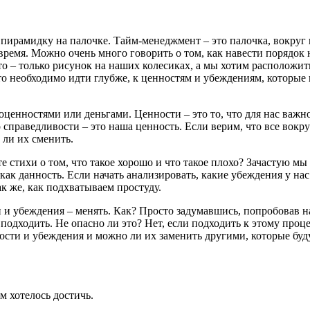
пирамидку на палочке. Тайм-менеджмент – это палочка, вокруг 
время. Можно очень много говорить о том, как навести порядок 
то – только рисунок на наших колесиках, а мы хотим расположит
 то необходимо идти глубже, к ценностям и убеждениям, которые 
гоценностями или деньгами. Ценности – это то, что для нас важн
справедливости – это наша ценность. Если верим, что все вокруг
 ли их сменить.
е стихи о том, что такое хорошо и что такое плохо? Зачастую мы
ак данность. Если начать анализировать, какие убеждения у нас
ак же, как подхватываем простуду.
и и убеждения – менять. Как? Просто задумавшись, попробовав 
подходить. Не опасно ли это? Нет, если подходить к этому проце
ости и убеждения и можно ли их заменить другими, которые буд
м хотелось достичь.