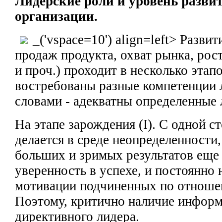
Лидерские
роли и уровень разви
организации.
_('vspace=10') align=left> Разви
продаж продукта, охват рынка, рос
и проч.) проходит
в несколько
этап
востребованы разные
компетенции 
словами - адекватны определенные 
На этапе зарождения (I).
С одной ст
делается в среде неопределенности
больших и зримых результатов еще
уверенность в успехе, и постоянно
мотивации подчиненных
по отноше
Поэтому, критично наличие
информ
директивного лидера.