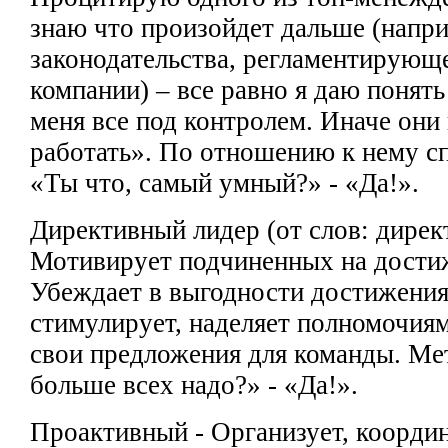
знаю что
произойдет дальше (напр
законодательства, регламентирующе
компании) – все равно я даю
понять
меня все под контролем.
Иначе они
работать». По
отношению к нему сп
«Ты что,
самый умный?» - «Да!».
Директивный лидер
(от слов:
дирек
Мотивирует
подчиненных на дости
Убеждает в выгодности достижени
стимулирует, наделяет полномочия
свои предложения для команды.
Мет
больше всех надо?»
- «Да!».
Проактивный - Организует, коорди