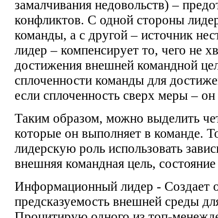
замалчивания недовольств) – пред
конфликтов. С одной стороны лиде
команды, а с другой – источник нес
лидер – компенсирует то, чего не х
достижения внешней командной
це
сплоченности
команды для достиже
если сплоченность
сверх меры – он
Таким образом, можно выделить ч
которые он выполняет в
команде. Т
лидерскую роль использовать завис
внешняя командная цель,
состояние
Информационный лидер - Создает о
предсказуемость
внешней среды
дл
Процитирую одного
из топ-менежде