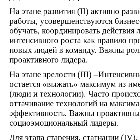
На
этапе развития (II)
активно разв
работы, усовершенствуются бизне
обучать, координировать
действия 
интенсивного роста как правило пр
новых людей
в команду. Важны рол
проактивного лидера.
На этапе зрелости (III)
–Интенсивны
остается «выжать» максимум из и
(люди и технологии). Часто
происхо
оттачивание
технологий на максим
эффективность. Важны проактивны
социоэмоциональный
лидеры.
Для этапа старения, стагнации
(IV).