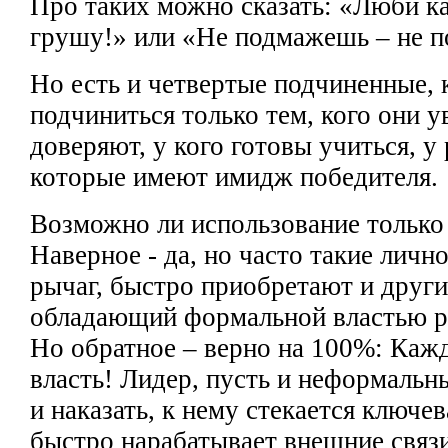
Про
таких можно сказать: «Люби к
грушу!» или «Не подмажешь – не п
Но есть и четвертые
подчиненные, 
подчиниться только тем, кого
они у
доверяют, у кого готовы учиться, у
которые имеют имидж победителя.
Возможно ли использование тольк
Наверное - да, но часто такие личн
рычаг, быстро
приобретают и други
обладающий формальной властью 
Но обратное –
верно на 100%: Ка
власть! Лидер, пусть и неформальн
и наказать, к нему стекается ключе
быстро
нарабатывает внешние связи 