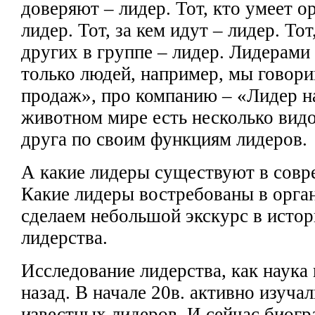
доверяют – лидер. Тот, кто умеет о
лидер. Тот, за кем идут – лидер. Тот
других в группе – лидер. Лидерам
только людей,
например, мы
говори
продаж», про компанию – «Лидер н
животном мире есть
несколько вид
друга
по своим функциям лидеров.
А какие лидеры существуют в сов
Какие
лидеры востребованы в орга
сделаем небольшой экскурс в
истор
лидерства.
Исследование лидерства, как наука
назад. В
начале 20в. активно изуча
известных лидеров. И
сейчас биогр