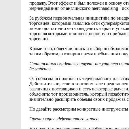
продажу. Этот эффект и был положен
в основу от
мерчендайзинг от английского merchandising - иск
За рубежом первоначальная инициатива
по внедр
торговцев,
которыми являлись сети супермаркетов
можно
достаточно четко выделить
марки и
упаков
торговля которыми приносит основную прибыль 
торговцы.
Кроме того, облегчив поиск
и выбор
необходимого
таким образом, расширив время пребывания поку
Статистика свидетельствует: покупатели оста
безупречен.
От соблазна использовать мерчендайзинг для ст
Действительно, если
в торговом зале представлен
различных поставщиков и
есть некоторые
рычаги
объяснять:
тот производитель, который позаботи
значительно расширить объемы своих продаж за 
Но давайте рассмотрим конкретные инструменты
Организация эффективного
запаса.
На полках,
в первую очередь, необходимо предст