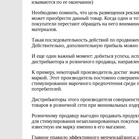
изымаются по ее окончании)
Необходимо помнить, что цель размещения рекла
может приобрести данный товар. Когда один и то
покупатели перестают
обращать на него внимани
материалов.
Такая последовательность действий по продвиж
Действительно, дополнительную прибыль можно 
И еще один важный момент: добиться успеха, ис
дистрибьютора и
розничного продавца, направл
К примеру, некоторый производитель
достиг зна
маркой. Этот производитель постоянно
совершенс
стимулировании марочного предпочтения среди п
потребителей.
Дистрибьюторы этого производителя совершенс
товаров
в розничной сети при минимальных
изде
Розничному продавцу выгодно продавать продук
для стимулирования
незапланированных покупок,
известную им марку именно в его магазине.
Главное правило эффективного мерчендайзинга: