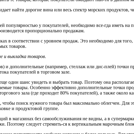
жидает
найти дорогие вина или весь
спектр морских продуктов, ч
ей популярностью у покупателей, необходимо все-гда иметь
на п
роизводится пропорционально продажам.
лках
в соответствии с уровнем продаж. Это необходимо для того,
мых товаров.
ле и
выкладка товаров.
ов) и дополнительные (например, стеллаж
или дис-плей) точки п
тока покупателей в торговом
зале.
еще один шанс увидеть и выбрать
товар. Поэтому она располага
аемые товары. Особенно эффективно дополнительные точки пр
торгового зала
(где проходит
80% покупателей), а
также около ка
, чтобы поиск нужного товара был максимально облегчен. Для
э
ковке и продуктовой группе.
ций в магазинах без самообслуживания не видны, а в
супермарке
жи. Поэтому следует стремить-ся к
вертикальным марочным
бло