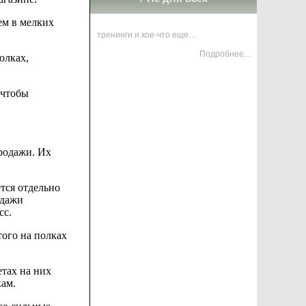
ем в мелких
тренинги и кое-что еще…
Подробнее...
олках,
 чтобы
родажи. Их
ется
отдельно
одажи
сс.
того на полках
тах на них
кам.