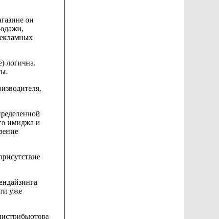
агазине он
родажи,
екламных
е) логична.
ты.
оизводителя,
пределенной
го имиджа и
рение
присутствие
ендайзинга
ти уже
дистрибьютора