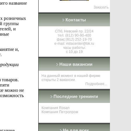
шего название
Заказать
ых розничных
Контакты
ой группы
телей,
и
СПб, Невский пр. 22/24
чные
тел: (812) 90-90-400
факс:(812) 252-19-70
e-mail:
milacenter@bk.ru
часы работы:
анятие и,
с 10 до 19
.
Наши вакансии
продукции
На данный момент в нашей фирме
 товаров.
открыты 2 вакансии.
Подробнее..
.
 пяти
ьше можно не
возможность
Последние тренинги
Компания Rosan
Компания Петропром
Не для всех
агазине.