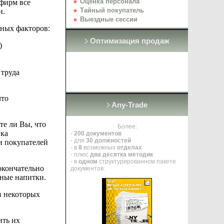
Оценка персонала
фирм все
»
Тайный покупатель
и.
»
Выездные сессии
»
чных факторов:
Оптимизация продаж
)
о
труда
что
Any-Trade
те ли Вы, что
Более:
пка
-
200 документов
- для
30 должностей
ти покупателей
- в
8
возможных
отделах
- плюс
два десятка методик
- в
одном
структурированном пакете
окончательно
документов:
нные напитки.
в некоторых
ить
их