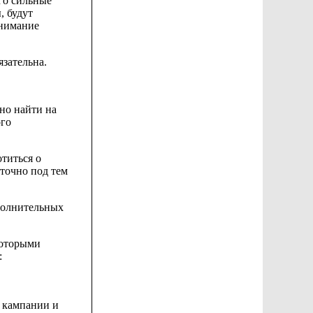
ого сильные
ы,
будут
внимание
зательна.
дно
найти на
ого
титься о
точно под тем
олнительных
которыми
:
 кампании и