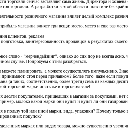
ости
торговли сейчас заставляет сама жизнь. Директора и хозяева
ктов торговли. А разра-ботки в этой области поистине бескрайн
деятельности розничного магазина
влияет целый
комплекс разли
а прибыль
магазина влияет три вещи:
место, место и
еще раз место
ния клиентов, реклама
о
подготовка, заинтересованность продавцов
в результатах своег
овое слово - "мерчендайзинг", однако до
сих пор
не всегда ясно, 
ином случае. Попробуем с
этим разобраться.
 можете планировать, а можете
осуществлять импульсивно. Знае
 принимают, стоя перед прилавком?
Более того,
даже если поку
на (а таких, соответственно, более трети) семь из каждых деся
иной торговой
марки опять же
в торговом зале!
х десяти покупателей,
пришедших в магазин за покупками, нет 
пример, молоко какой
марки они купят и
купят ли они газирова
я в пользу той
или иной марки, вида, упаковки? Почему только 
нированных покупок?
еделенных марках или видах товара,
можно существенно увелич