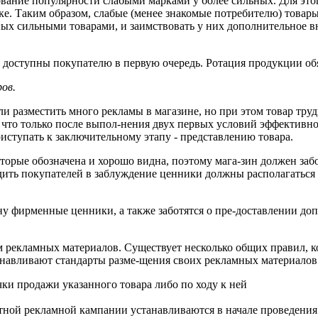
ование популярности слабыми марками
у более сильных. Для эт
ке.
Таким образом, слабые (менее знакомые потребителю) товар
нных сильными товарами, и заимствовать
у них дополнительное 
доступны покупателю в первую очередь. Ротация продукции обя
ов.
ли разместить много рекламы в магазине, но
при этом товар тру
 что
только после выпол-нения двух первых условий эффективн
ступать к заключительному этапу - представлению товара.
торые обозначена и хорошо видна, поэтому мага-зин должен забо
дить
покупателей в
заблуждение ценники
должны располагаться 
ну фирменные ценники, а также заботятся о пре-доставлении
доп
м рекламных материалов. Существует
несколько общих
правил, 
танавливают
стандарты разме-щения своих рекламных материалов
очки
продажи указанного
товара либо по ходу к ней
тной рекламной кампании устанавливаются в
начале проведения