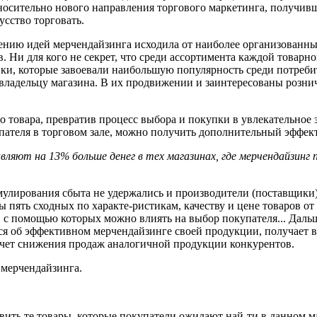
носительно нового направления торгового маркетинга, получив
усство торговать.
ению идей мерчендайзинга исходила от наиболее
организованн
. Ни для кого не секрет, что среди
ассортимента каждой товарн
ки, которые завоевали наибольшую популярность среди потреби
владельцу магазина. В
их продвижении
и заинтересованы розни
 товара, превратив процесс выбора и покупки в увлекательное з
пателя в торговом
зале, можно получить дополнительный
эффект
вляют на 13% больше денег
в тех магазинах, где мерчендайзинг 
имулирования сбыта не
удержались и производители (поставщики)
ы пять сходных по характе-ристикам, качеству и цене
товаров от
, с
помощью которых можно
влиять на выбор
покупателя... Дал
тся об эффективном
мерчендайзинге своей продукции,
получает 
счет снижения продаж
аналогичной продукции конкурентов.
 мерчендайзинга.
авить те товары, которые покупатели
ожидают най-ти в данном м