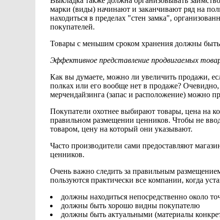
Выкладка также
должна организовывать заимств
марки (виды) начинают
и заканчивают ряд на пол
находиться в пределах "стен замка", организова
покупателей.
Товары с меньшим сроком хранения
должны быть 
Эффективное представление продвигаемых
товар
Как вы думаете,
можно ли увеличить продажи, ес
полках или
его вообще
нет в продаже? Очевидно,
мерчендайзинга (запас и
расположение) можно при
Покупатели охотнее
выбирают товары, цена на ко
правильном размещении ценников. Чтобы не вво
товаром, цену на который они указывают.
Часто производители
сами предоставляют магази
ценников.
Очень важно
следить за правильным размещение
пользуются практически все компании, когда ус
должны находиться непосредственно
около т
должны быть
хорошо видны покупателю
должны быть
актуальными (материалы конкре