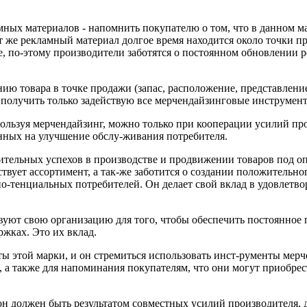
мных материалов - напомнить покупателю о том, что
в данном м
т же
рекламный материал долгое время находится около точки п
е, по-этому
производители заботятся о постоянном обновлении
р
ению товара
в точке продажи (запас, расположение, представлени
получить только задействую все
мерчендайзинговые инструмен
пользуя мерчендайзинг, можно только при кооперации
усилий пр
енных на
улучшение обслу-живания потребителя.
чительных
успехов в
производстве и продвижении товаров под
о
твует ассортимент, а так-же заботится о создании
положительно
о-тенциальных потребителей. Он делает свой вклад в удовлетво
твуют свою
организацию для того, чтобы обеспечить постоянное 
ржках. Это их вклад.
ты этой марки,
и он стремиться
использовать инст-рументы мерч
 а также для напоминания покупателям, что они могут приобрес
он должен
быть результатом совместных усилий производителя,