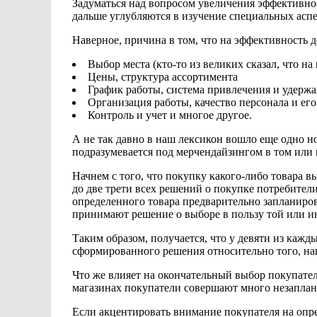
Задуматься над вопросом увеличения эффективн
дальше углубляются в
изучение специальных аспе
Наверное, причина в том, что на эффективность 
Выбор места (кто-то из великих
сказал, что н
Цены, структура ассортимента
График работы, система привлечения и удержа
Организация
работы, качество персонала и ег
Контроль
и учет и многое другое.
А не
так давно в наш лексикон вошло еще одно
н
подразумевается под мерчендайзингом в том или
Начнем с того, что покупку какого-либо товара
вы
до
две трети всех решений о покупке
потребители
определенного товара
предварительно запланирова
принимают решение
о выборе в пользу той или 
Таким
образом, получается, что у девяти
из кажды
сформированного решения относительно того,
на
Что
же влияет на окончательный
выбор покупател
магазинах покупатели совершают много незапла
Если акцентировать внимание покупателя на опр