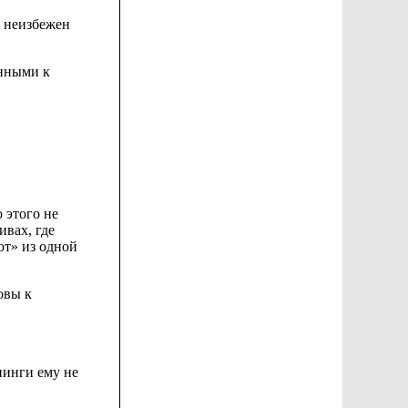
м неизбежен
енными к
о
этого не
ивах, где
ют» из одной
овы к
нинги ему не