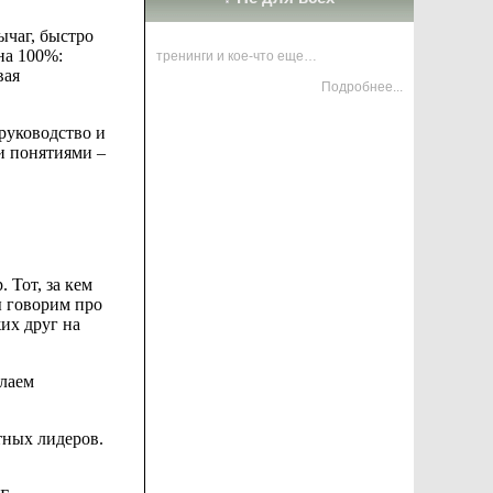
ычаг, быстро
 на
100%:
тренинги и кое-что еще…
вая
Подробнее...
 руководство
и
и понятиями –
 Тот, за кем
ы говорим про
их друг на
елаем
тных лидеров.