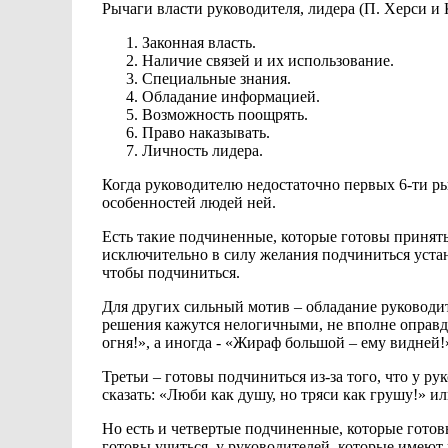
Рычаги власти руководителя, лидера (П. Херси и
Законная власть.
Наличие
связей и их использование.
Специальные знания.
Обладание информацией.
Возможность поощрять.
Право наказывать.
Личность лидера.
Когда руководителю недостаточно первых 6-ти
ры
особенностей людей
ней.
Есть такие
подчиненные, которые готовы принять
исключительно в силу желания подчиниться уста
чтобы подчиниться.
Для других сильный
мотив – обладание руководи
решения кажутся нелогичными,
не вполне опра
огня!», а иногда - «Жираф большой
– ему видней!
Третьи – готовы подчиниться из-за того,
что у
рук
сказать: «Люби как душу,
но тряси как грушу!» и
Но есть и четвертые подчиненные, которые готов
готовы
учиться, у руководителей, которые имеют