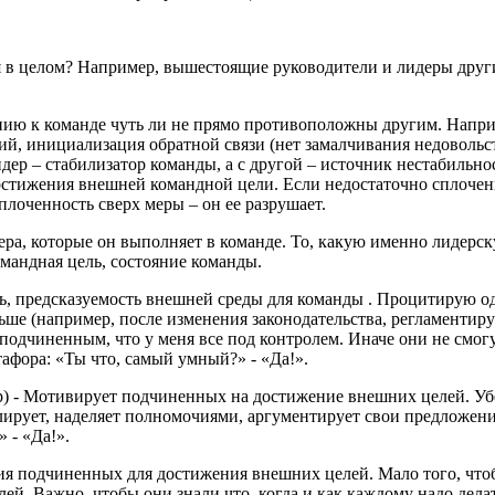
 в целом? Например, вышестоящие руководители и лидеры друг
ению
к команде чуть
ли не прямо противоположны другим. Напри
й, инициализация обратной связи (нет замалчивания
недовольст
идер
– стабилизатор
команды, а с другой – источник
нестабильнос
достижения
внешней командной цели. Если недостаточно сплоче
плоченность сверх меры – он ее разрушает.
ера,
которые он выполняет в команде. То, какую именно
лидерск
омандная цель,
состояние команды.
ь, предсказуемость внешней среды для команды
. Процитирую о
ьше (например, после изменения законодательства, регламенти
 подчиненным, что у меня все под контролем. Иначе они не смог
тафора:
«Ты что, самый умный?» - «Да!».
р) - Мотивирует подчиненных на достижение внешних целей.
Уб
лирует,
наделяет полномочиями, аргументирует свои предложен
 - «Да!».
ия подчиненных для достижения внешних целей. Мало того, что
ей. Важно, чтобы они знали что, когда и как каждому
надо дела