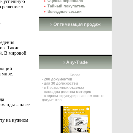
Оценка персонала
ть успешную
»
Тайный покупатель
 решение о
»
Выездные сессии
»
.
Оптимизация продаж
ведения
ов. Такие
й. В мировой
Any-Trade
лающий
 мире.
Более:
-
200 документов
- для
30 должностей
- в
8
возможных
отделах
- плюс
два десятка методик
- в
одном
структурированном пакете
да –
документов:
оманды – на ее
ту на нужном