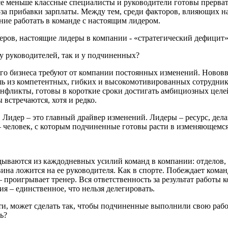
Все меньше классные специалисты
и руководители готовы прерва
-за
прибавки зарплаты. Между
тем, среди факторов,
влияющих на
ние работать в команде с настоящим лидером.
жеров, настоящие лидеры
в компании - «стратегический дефицит»
 у руководителей,
так и у подчиненных?
го бизнеса требуют от компании постоянных изменений. Новов
шь
из компетентных, гибких и
высокомотивированных сотрудник
онфликты, готовы в короткие сроки
достигать амбициозных целе
 встречаются, хотя и редко.
 Лидер – это
главный драйвер изменений. Лидеры – ресурс, де
 человек, с которым подчиненные
готовы расти
в изменяющемся
адываются из
каждодневных усилий команд в компании:
отделов,
вина ложится на ее руководителя.
Как в
спорте. Побеждает
коман
 проигрывает тренер. Вся ответственность за результат
работы к
ия – единственное, что нельзя делегировать.
и, может сделать так, чтобы
подчиненные выполнили свою рабо
ь?