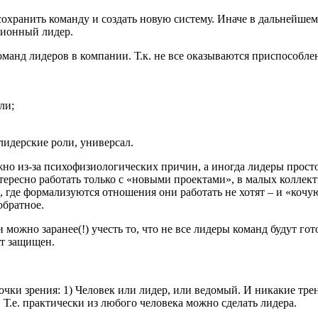
 сохранить команду и создать новую
систему. Иначе в дальнейше
ионный лидер.
оманд лидеров в компании.
Т.к. не все оказываются приспособл
ли;
лидерские роли, универсал.
но из-за психофизиологических причин, а иногда лидеры прост
тересно работать только с «новыми проектами», в малых
коллект
, где
формализуются отношения они работать не хотят – и «кочу
обратное.
 можно заранее(!) учесть
то, что не все лидеры команд будут гот
от
защищен.
очки зрения: 1) Человек или
лидер, или ведомый.
И никакие тре
. Т.е. практически
из любого человека можно сделать лидера.