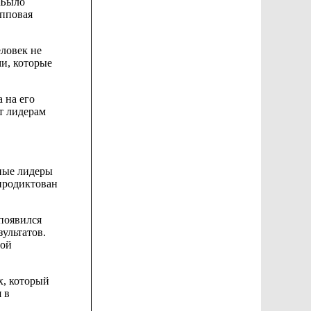
 Было
упповая
еловек не
ми,
которые
а на
его
т лидерам
вные лидеры
продиктован
 появился
зультатов.
ной
х, который
 в