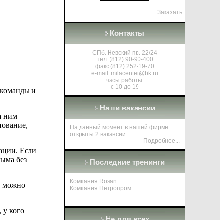
Заказать
Контакты
СПб, Невский пр. 22/24
тел: (812) 90-90-400
факс:(812) 252-19-70
e-mail:
milacenter@bk.ru
часы работы:
с 10 до 19
 команды и
Наши вакансии
а ним
нование,
На данный момент в нашей фирме
открыты 2 вакансии.
Подробнее..
.
ации. Если
 дыма
без
Последние тренинги
Компания Rosan
х
можно
Компания Петропром
, у
кого
Не для всех