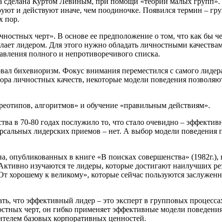
ла
сделана Куртом Левиным, при
помощи «теории малых
групп».
руют и действуют иначе, чем поодиночке. Появился
термин – гр
х пор.
ичностных черт». В
основе ее
предположение о
том, что как бы ч
елает
лидером. Для
этого нужно обладать личностными качества
тавления
полного и непротиворечивого
списка.
овал бихевиоризм. Фокус внимания переместился с самого лидер
бора личностных
качеств, некоторые модели
поведения позволяю
реотипов, алгоритмов» и обучение «правильным действиям».
тва в 70-80
годах послужило
то, что стало очевидно – эффекти
ерсальных лидерских
приемов – нет. А
выбор модели
поведения 
ана, опубликованных
в книге «В
поисках совершенства» (1982г.),
Активно изучаются те лидеры, которые достигают наилучших
ре
«От
хорошему к великому», которые сейчас пользуются заслужен
ать, что эффективный лидер – это эксперт в
групповых процесса
остных черт, он гибко применяет эффективные модели
поведения
сителем базовых корпоративных ценностей.