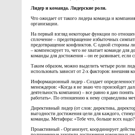
Лидер и команда.
Лидерские роли.
Что ожидает
от такого лидера команда
и компания
организации.
На первый взгляд
некоторые функции
по отнош
сплочение – предотвращение избыточных симпати
предотвращение конфликтов. С одной стороны л
– компенсирует
то, чего не хватает команде для 
команды для достижения – он
ее развивает, если
с
Таким образом, можно выделить четыре роли лид
использовать зависит от 2-х факторов: внешняя к
Информационный лидер - Создает
определенност
менеждеров: «Когда я не знаю
что произойдет дал
деятельность компании) – все равно я даю понять
работать». По
отношению к нему справедлива ме
Директивный лидер (от слов:
директива, директо
выгодности достижения цели
для каждого, стиму
команды.
Метафора: «Тебе что, больше всех надо?»
Проактивный -
Организует, координирует действ
подчиненные
захотели достижения
командных цел