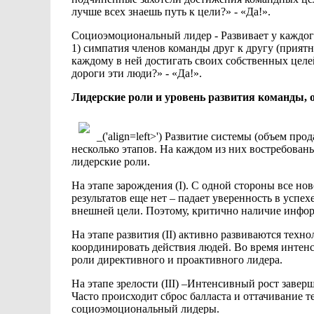
лучше всех знаешь путь к
цели?» - «Да!».
Социоэмоциональный лидер
- Развивает у
каждог
1) симпатия членов команды друг к другу
(приятн
каждому в ней
достигать своих собственных цел
дороги эти люди?» - «Да!».
Лидерские
роли и уровень развития команды, 
_('align=left>') Развитие системы
(объем прод
несколько этапов. На каждом из них востребова
лидерские
роли.
На этапе зарождения (I). С одной стороны все но
результатов еще нет – падает уверенность в успех
внешней цели. Поэтому, критично
наличие инфо
На этапе развития
(II) активно
развиваются техно
координировать действия
людей. Во время интен
роли директивного и проактивного лидера.
На этапе зрелости (III) –Интенсивный
рост завер
Часто происходит
сброс балласта и оттачивание
социоэмоциональный лидеры.