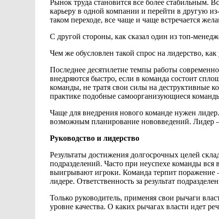
Рынок труда становится все более стабильным. 
карьеру в одной компании и перейти в другую из
таком переходе,
все чаще и чаще
встречается жела
С другой стороны, как сказал один из топ-менед
Чем же обусловлен такой спрос на
лидерство, как
Последнее десятилетие
темпы работы
современно
внедряются быстро, если в
команда состоит спло
команды, не
тратя свои силы
на деструктивные к
практике подобные самоорганизующиеся
команды
Чаще для внедрения нового команде нужен лидер.
возможным планирование нововведений. Лидер –
Руководство и лидерство
Результаты достижения долгосрочных целей скл
подразделений. Часто при неуспехе команды вся 
выигрывают игроки. Команда терпит
поражение –
лидере. Ответственность за
результат подразделен
Только руководитель,
применяя свои
рычаги власт
уровне качества. О
каких рычагах власти идет реч