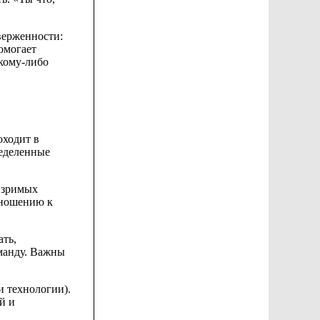
верженности:
омогает
 кому-либо
оходит в
еделенные
и
зримых
ношению к
ать,
оманду. Важны
 и
технологии).
й и