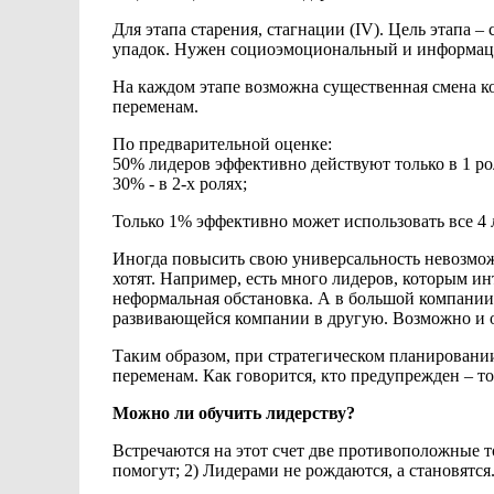
Для этапа
старения, стагнации
(IV). Цель
этапа –
упадок. Нужен социоэмоциональный и информац
На
каждом этапе возможна существенная смена
к
переменам.
По предварительной оценке:
50% лидеров эффективно действуют только в
1 ро
30% -
в 2-х ролях;
Только 1% эффективно может использовать все 4 
Иногда повысить свою универсальность
невозмож
хотят. Например, есть
много лидеров, которым ин
неформальная
обстановка. А в
большой компании
развивающейся
компании в другую. Возможно и 
Таким
образом, при стратегическом планировании
переменам. Как говорится, кто предупрежден
– т
Можно ли обучить
лидерству?
Встречаются на
этот счет две противоположные т
помогут; 2) Лидерами
не рождаются, а становятся