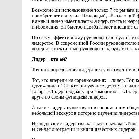
Возможно ли использование
только 7-го
рычага в
приобретают и другие.
Не каждый, обладающий 
Каждый лидер имеет власть! Лидер, пусть и нефо
информация, он быстро нарабатывает внешние св
Поэтому эффективному руководителю нужны инстр
лидерство. В современной
России руководителю 
лидер и эффективный руководитель, буду исполь
Лидер – кто он?
Точного определения лидера
не существует
ни в 
Тот, кто впереди на соревнованиях – лидер.
Тот, 
идут – лидер. Тот, кто популярнее других в
групп
товар - «Лидер продаж», про компанию – «Лидер
друга по своим
функциям лидеров.
А какие лидеры существуют в современном общес
небольшой экскурс
в историю изучения лидерства
Исследование лидерства, как наука началась
боле
И сейчас биографии и книги известных
лидеров 