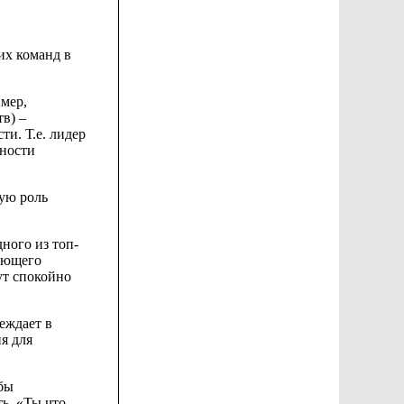
их команд в
мер,
в) –
ти. Т.е. лидер
нности
ую роль
дного
из топ-
рующего
ут спокойно
еждает в
ия
для
бы
ть. «Ты
что,