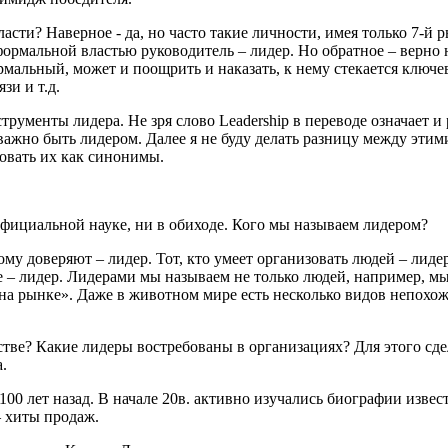
ласти? Наверное -
да, но часто такие личности,
имея только
7-й р
формальной властью
руководитель – лидер. Но обратное – верно
рмальный, может и поощрить и наказать,
к нему стекается ключе
язи и
т.д.
ументы лидера. Не зря слово Leadership в
переводе означает и
важно быть лидером. Далее я не
буду делать
разницу между этим
зовать
их как
синонимы.
официальной науке, ни в обиходе.
Кого мы называем лидером?
кому доверяют –
лидер. Тот,
кто умеет организовать людей – лидер.
е – лидер. Лидерами мы называем не только людей, например, м
 на рынке». Даже в
животном мире есть
несколько видов непохож
тве? Какие лидеры востребованы в организациях? Для
этого сд
.
 100
лет назад. В начале
20в. активно изучались биографии извес
– хиты продаж.