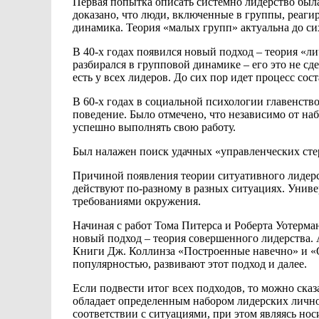
Первая попытка описать системно лидерство бы
доказано, что люди, включенные
в группы, реаги
динамика. Теория «малых групп» актуальна до си
В 40-х годах появился новый подход – теория «л
разбирался в групповой
динамике – его это не сд
есть у
всех лидеров. До сих пор идет процесс сос
В 60-х
годах в социальной психологии главенств
поведение. Было отмечено, что
независимо от на
успешно выполнять свою работу.
Был налажен поиск удачных «управленческих
сте
Причиной появления теории ситуативного лидерс
действуют по-разному в разных ситуациях. Унив
требованиями окружения.
Начиная с
работ Тома Питерса и Роберта Уотерм
новый подход – теория
совершенного лидерства.
Книги Дж. Коллинза «Построенные навечно» и 
популярностью,
развивают этот подход и далее.
Если подвести итог всех подходов,
то можно
сказ
обладает определенным набором лидерских личн
соответствии с ситуациями,
при этом являясь но