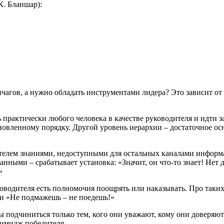
К. Бланшар):
чагов, а
нужно обладать инструментами
лидера? Это зависит от
 практически любого человека в
качестве руководителя и идти з
новленному порядку.
Другой уровень иерархии – достаточное ос
телем знаниями, недоступными для остальных каналами
информ
вданными
– срабатывает
установка: «Значит, он что-то
знает! Нет
»
оводителя есть полномочия поощрять или
наказывать. Про таки
ли «Не подмажешь – не поедешь!»
ы подчиниться только тем,
кого они уважают, кому они
доверяют
имидж победителя.