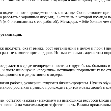
о подчиненного приверженность к команде. Составляющие при
о работать с хорошими людьми), 2) степень,
в которой команда
п
ей
(м.б. несвязанных с его работой). Метафора: «Тебе больше чем
организации.
аж продукта, охват рынка, рост организации в целом
и проч.)
пр
ны разные компетенции лидеров.
Иными словами - адекватны опр
вое делается
в среде
неопределенности, а с
другой, т.к. больших 
е, и
постоянно нужна «подкачка» мотивации подчиненных по
от
рмационного и директивного
лидера.
логии работы, усовершенствуются бизнес-процессы. Нужно обуч
сивного
роста как правило происходит приток новых людей в к
шен, остается «выжать»
максимум из имеющихся
ресурсов (люди
 технологий на максимальную эффективность.
Важны проактивны